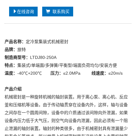
在线咨询
联系购买
产品名称：
定冷泵集装式机械密封
品牌
：
旅特
制造商型号：
LTDJ80-250A
特点：
集装式/单端面/多弹簧/平衡型/端面负荷均匀/安装方便
温度：
-40℃+200℃
压力：
≤2.0MPa
线速度：
≤20m/s
产品介绍
机械密封是一种旋转机械的轴封装置。用于离心泵、离心机、反应
釜和压缩机等设备。由于传动轴贯穿在设备内外，这样，轴与设备
之间存在一个圆周间隙，设备中的介质通过该间隙向外泄漏，如果
设备内压力低于大气压，则空气向设备内泄漏，因此必须有一个阻
止泄漏的轴封装置。轴封的种类很多，由于机械密封具有泄漏量少