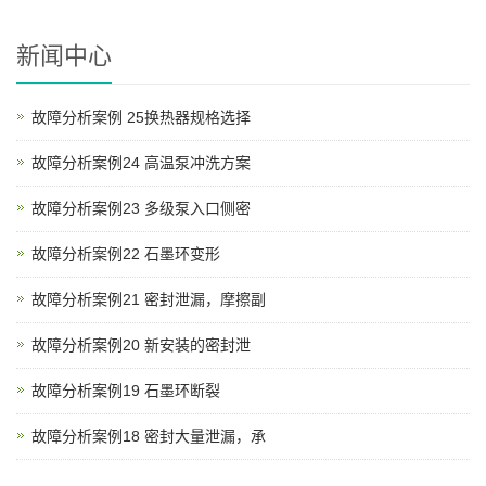
新闻中心
故障分析案例 25换热器规格选择
故障分析案例24 高温泵冲洗方案
故障分析案例23 多级泵入口侧密
故障分析案例22 石墨环变形
故障分析案例21 密封泄漏，摩擦副
故障分析案例20 新安装的密封泄
故障分析案例19 石墨环断裂
故障分析案例18 密封大量泄漏，承