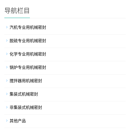
导航栏目
汽机专业用机械密封
脱硫专业用机械密封
化学专业用机械密封
锅炉专业用机械密封
搅拌器用机械密封
集装式机械密封
非集装式机械密封
其他产品