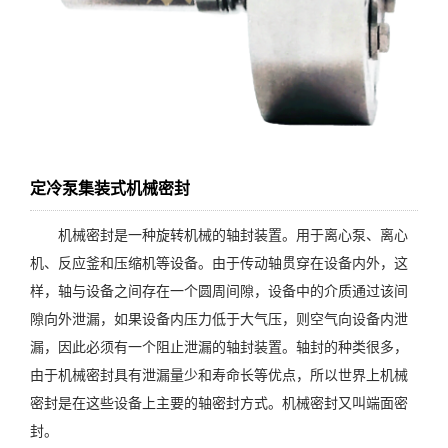
定冷泵集装式机械密封
机械密封是一种旋转机械的轴封装置。用于离心泵、离心
机、反应釜和压缩机等设备。由于传动轴贯穿在设备内外，这
样，轴与设备之间存在一个圆周间隙，设备中的介质通过该间
隙向外泄漏，如果设备内压力低于大气压，则空气向设备内泄
漏，因此必须有一个阻止泄漏的轴封装置。轴封的种类很多，
由于机械密封具有泄漏量少和寿命长等优点，所以世界上机械
密封是在这些设备上主要的轴密封方式。机械密封又叫端面密
封。